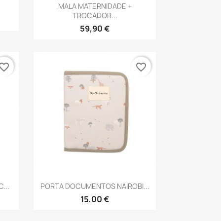
Vista rápida

.
MALA MATERNIDADE +
TROCADOR...
59,90 €
vorite_border
favorite_border
Vista rápida

...
PORTA DOCUMENTOS NAIROBI...
15,00 €