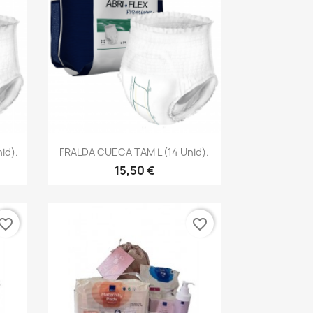
Vista rápida

id).
FRALDA CUECA TAM L (14 Unid).
15,50 €
vorite_border
favorite_border