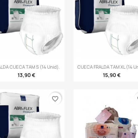
Vista rápida
Vista rápida


LDA CUECA TAM S (14 Unid).
CUECA FRALDA TAM XL (14 Un
13,90 €
15,90 €
favorite_border
fa