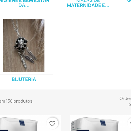
HIGIENE E BEM ESTAR
MALAS DE
G
DA...
MATERNIDADE E...
BIJUTERIA
Orde
em 150 produtos.
p
favorite_border
fa