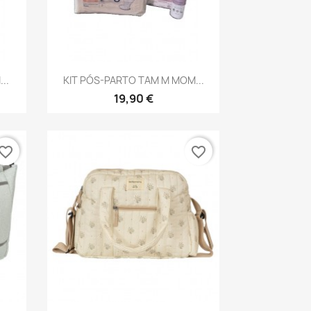
Vista rápida

..
KIT PÓS-PARTO TAM M MOM...
19,90 €
vorite_border
favorite_border