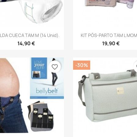
Vista rápida
Vista rápida


LDA CUECA TAM M (14 Unid).
KIT PÓS-PARTO TAM L MOM.
14,90 €
19,90 €
-30%
favorite_border
fa