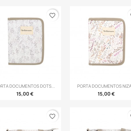
favorite_border
fa
Vista rápida
Vista rápida


RTA DOCUMENTOS DOTS...
PORTA DOCUMENTOS NIZA.
15,00 €
15,00 €
favorite_border
fa