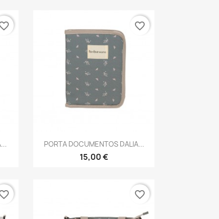
vorite_border
favorite_border
Vista rápida

..
PORTA DOCUMENTOS DALIA...
15,00 €
vorite_border
favorite_border