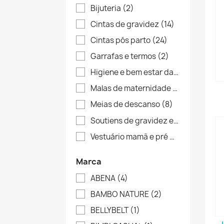
Bijuteria
(2)
Cintas de gravidez
(14)
Cintas pós parto
(24)
Garrafas e termos
(2)
Higiene e bem estar da mamã
(17)
Malas de maternidade e acessórios
(
Meias de descanso
(8)
Soutiens de gravidez e amamentação
Vestuário mamã e pré mamã
(24)
Marca
ABENA
(4)
BAMBO NATURE
(2)
BELLYBELT
(1)