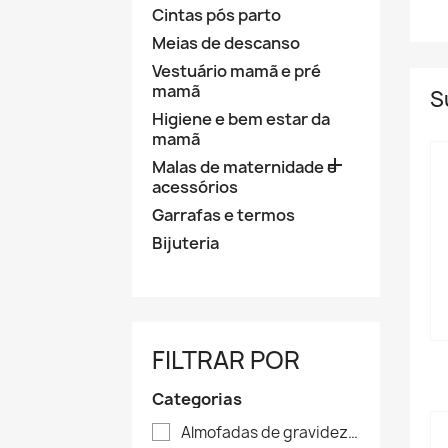
Cintas pós parto
Meias de descanso
Vestuário mamã e pré
mamã
S
Higiene e bem estar da
mamã

Malas de maternidade e
acessórios
Garrafas e termos
Bijuteria
FILTRAR POR
Categorias
Almofadas de gravidez e amamentação