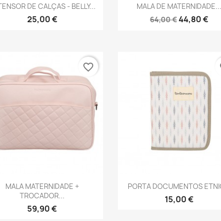
Vista rápida
Vista rápida


ENSOR DE CALÇAS - BELLY...
MALA DE MATERNIDADE..
25,00 €
44,80 €
64,00 €
favorite_border
fa
Vista rápida
Vista rápida


MALA MATERNIDADE +
PORTA DOCUMENTOS ETNIC
TROCADOR...
15,00 €
59,90 €