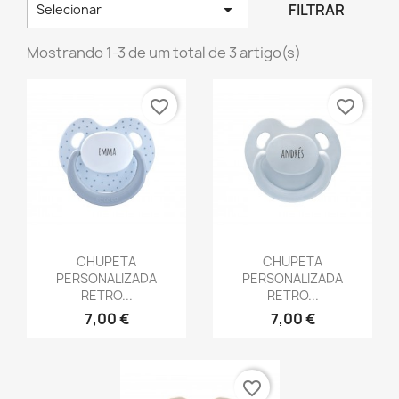

FILTRAR
Selecionar
Mostrando 1-3 de um total de 3 artigo(s)
favorite_border
favorite_border
Vista rápida
Vista rápida


CHUPETA
CHUPETA
PERSONALIZADA
PERSONALIZADA
RETRO...
RETRO...
7,00 €
7,00 €
favorite_border