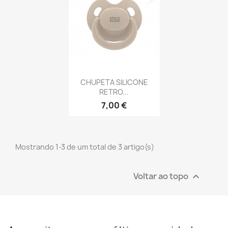
Vista rápida

CHUPETA SILICONE
RETRO...
7,00 €
Mostrando 1-3 de um total de 3 artigo(s)
Voltar ao topo
