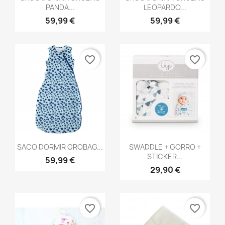
PANDA...
LEOPARDO...
59,99 €
59,99 €
favorite_border
favorite_border
Vista rápida
Vista rápida


SACO DORMIR GROBAG...
SWADDLE + GORRO +
STICKER...
59,99 €
29,90 €
favorite_border
favorite_border