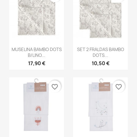
Vista rápida
Vista rápida


MUSELINA BAMBO DOTS
SET 2 FRALDAS BAMBO
B/LINO...
DOTS...
17,90 €
10,50 €
favorite_border
favorite_border