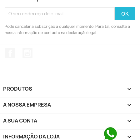
Pode cancelar a subscrição a qualquer momento. Para tal, consulte a
nossa informação de contacto na declaração legal.
Facebook
Instagram
PRODUTOS

A NOSSA EMPRESA

A SUA CONTA

INFORMAÇÃO DA LOJA
keyboard_arrow_down