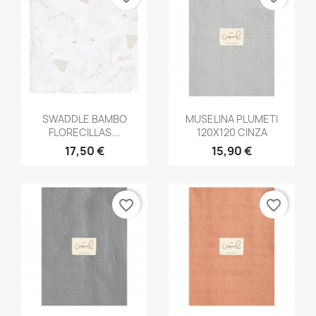
Vista rápida
Vista rápida


SWADDLE BAMBO
MUSELINA PLUMETI
FLORECILLAS...
120X120 CINZA
17,50 €
15,90 €
favorite_border
favorite_border