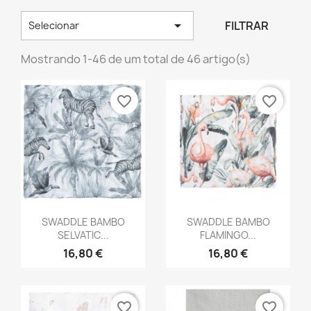

FILTRAR
Selecionar
Mostrando 1-46 de um total de 46 artigo(s)
favorite_border
favorite_border
Vista rápida
Vista rápida


SWADDLE BAMBO
SWADDLE BAMBO
SELVATIC...
FLAMINGO...
16,80 €
16,80 €
favorite_border
favorite_border