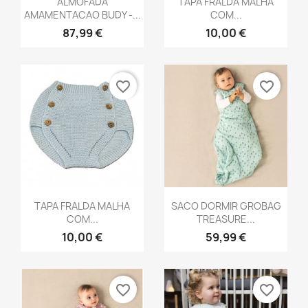
ALMOFADA
TAPA FRALDA MALHA
AMAMENTACAO BUDY -...
COM...
87,99 €
10,00 €
favorite_border
favorite_border
Vista rápida
Vista rápida


TAPA FRALDA MALHA
SACO DORMIR GROBAG
COM...
TREASURE...
10,00 €
59,99 €
favorite_border
favorite_border