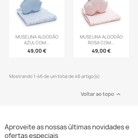
Vista rápida
Vista rápida


MUSELINA ALGODÃO
MUSELINA ALGODÃO
AZUL COM...
ROSA COM...
49,00 €
49,00 €
Mostrando 1-46 de um total de 46 artigo(s)
Voltar ao topo

Aproveite as nossas últimas novidades e
ofertas especiais