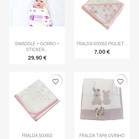
Vista rápida
Vista rápida


SWADDLE + GORRO +
FRALDA 60X60 PIQUET...
STICKER...
7,00 €
29,90 €
favorite_border
favorite_border
Vista rápida
Vista rápida


FRALDA 50X60
FRALDA TAPA OVINHO