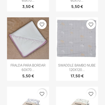
65X70...
60X70...
3,50 €
5,50 €
favorite_border
favorite_border
Vista rápida
Vista rápida


FRALDA PARA BORDAR
SWADDLE BAMBO NUBE
60X70...
120X120...
5,50 €
17,50 €
favorite_border
favorite_border