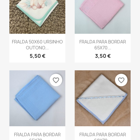
Vista rápida
Vista rápida


FRALDA 50X60 URSINHO
FRALDA PARA BORDAR
OUTONO...
65X70...
5,50 €
3,50 €
favorite_border
favorite_border
Vista rápida
Vista rápida


FRALDA PARA BORDAR
FRALDA PARA BORDAR