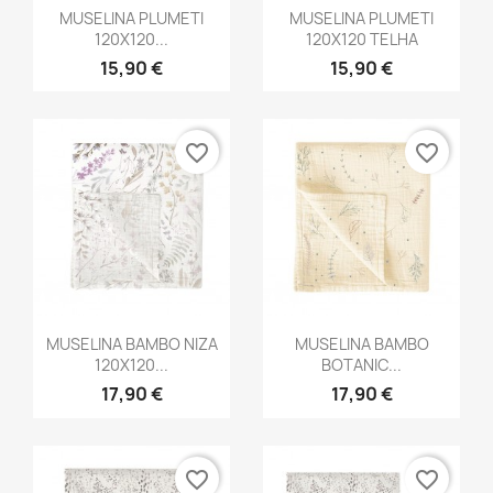
Vista rápida
Vista rápida


MUSELINA PLUMETI
MUSELINA PLUMETI
120X120...
120X120 TELHA
15,90 €
15,90 €
favorite_border
favorite_border
Vista rápida
Vista rápida


MUSELINA BAMBO NIZA
MUSELINA BAMBO
120X120...
BOTANIC...
17,90 €
17,90 €
favorite_border
favorite_border