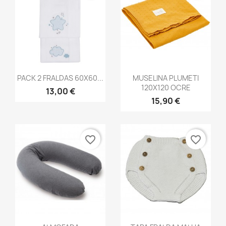
Vista rápida
Vista rápida


PACK 2 FRALDAS 60X60...
MUSELINA PLUMETI
120X120 OCRE
13,00 €
15,90 €
favorite_border
favorite_border
Vista rápida
Vista rápida

