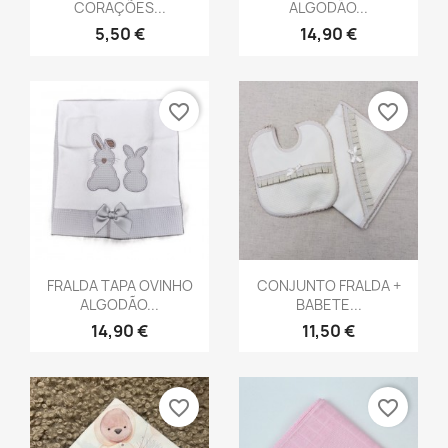
CORAÇÕES...
ALGODÃO...
5,50 €
14,90 €
favorite_border
favorite_border
Vista rápida
Vista rápida


FRALDA TAPA OVINHO
CONJUNTO FRALDA +
ALGODÃO...
BABETE...
14,90 €
11,50 €
favorite_border
favorite_border