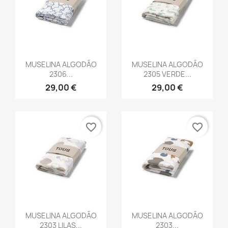
Vista rápida
Vista rápida


MUSELINA ALGODÃO
MUSELINA ALGODÃO
2306...
2305 VERDE...
29,00 €
29,00 €
favorite_border
favorite_border
Vista rápida
Vista rápida


MUSELINA ALGODÃO
MUSELINA ALGODÃO
2303 LILAS...
2303...