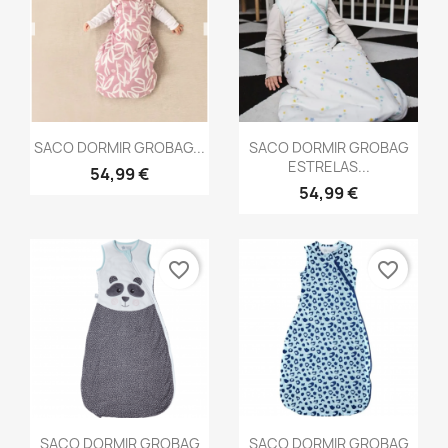
Vista rápida
Vista rápida


SACO DORMIR GROBAG...
SACO DORMIR GROBAG
ESTRELAS...
54,99 €
54,99 €
favorite_border
favorite_border
Vista rápida
Vista rápida


SACO DORMIR GROBAG
SACO DORMIR GROBAG