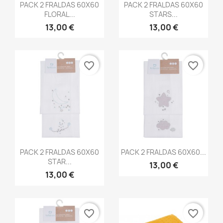
Vista rápida
Vista rápida


PACK 2 FRALDAS 60X60
PACK 2 FRALDAS 60X60
FLORAL...
STARS...
13,00 €
13,00 €
favorite_border
favorite_border
Vista rápida
Vista rápida


PACK 2 FRALDAS 60X60
PACK 2 FRALDAS 60X60...
STAR...
13,00 €
13,00 €
favorite_border
favorite_border