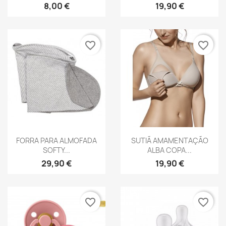
Vista rápida
Vista rápida


2 PALHINHAS PARA MINI
CONJUNTO 2 PRATOS
CUP...
PARA...
8,00 €
19,90 €
favorite_border
favorite_border
Vista rápida
Vista rápida


FORRA PARA ALMOFADA
SUTIÃ AMAMENTAÇÃO
SOFTY...
ALBA COPA...
29,90 €
19,90 €