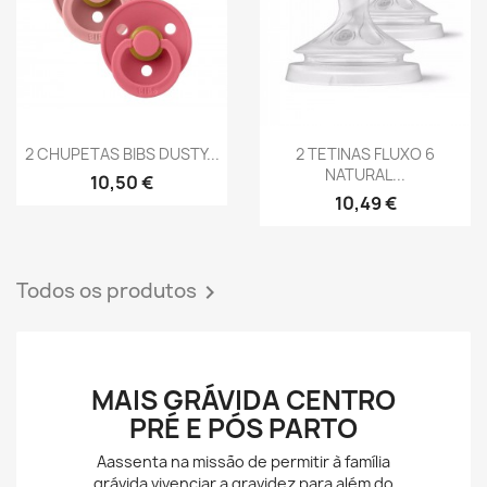
favorite_border
favorite_border
Vista rápida
Vista rápida


2 CHUPETAS BIBS DUSTY...
2 TETINAS FLUXO 6
NATURAL...
10,50 €
10,49 €
Todos os produtos
