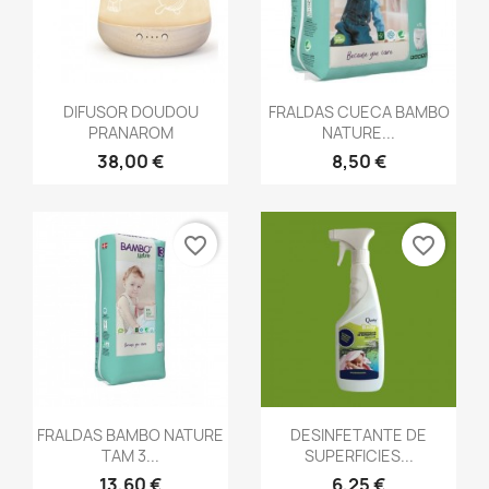
favorite_border
favorite_border
Vista rápida
Vista rápida


DIFUSOR DOUDOU
FRALDAS CUECA BAMBO
PRANAROM
NATURE...
38,00 €
8,50 €
favorite_border
favorite_border