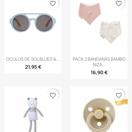
PRODUTOS POPULARES
favorite_border
favorite_border
Vista rápida
Vista rápida


OCULOS DE SOL BLUES &...
PACK 2 BANDANAS BAMBO
NIZA...
21,95 €
16,90 €
favorite_border
favorite_border