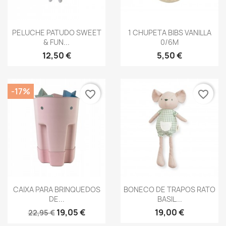
Vista rápida
Vista rápida


PELUCHE PATUDO SWEET
1 CHUPETA BIBS VANILLA
& FUN...
0/6M
12,50 €
5,50 €
-17%
favorite_border
favorite_border