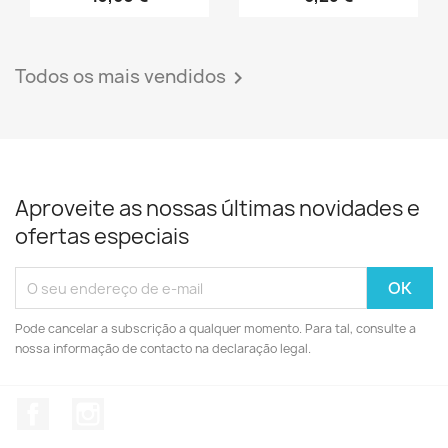
Vista rápida
Vista rápida


FRALDAS BAMBO NATURE
DESINFETANTE DE
TAM 3...
SUPERFICIES...
13,60 €
6,25 €
Todos os mais vendidos

Aproveite as nossas últimas novidades e
ofertas especiais
Pode cancelar a subscrição a qualquer momento. Para tal, consulte a
nossa informação de contacto na declaração legal.