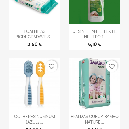
favorite_border
favorite_border
Vista rápida
Vista rápida


TOALHITAS
DESINFETANTE TEXTIL
BIODEGRADAVEIS...
NEUTRO 1L
2,50 €
6,10 €
favorite_border
favorite_border