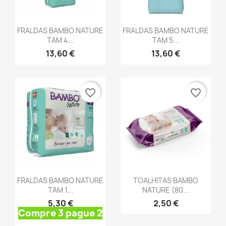
Vista rápida
Vista rápida


FRALDAS BAMBO NATURE
FRALDAS BAMBO NATURE
TAM 4...
TAM 5...
13,60 €
13,60 €
favorite_border
favorite_border
Vista rápida
Vista rápida

