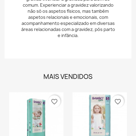
MAIS GRÁVIDA CENTRO
PRÉ E PÓS PARTO
Aassenta na missão de permitir à família
grávida vivenciar a gravidez para além do
comum. Experienciar a gravidez valorizando
não só os aspetos físicos, mas também
aspetos relacionais e emocionais, com
acompanhamento especializado em diversas
áreas relacionadas com a gravidez, pós parto
e infância.
MAIS VENDIDOS
favorite_border
favorite_border