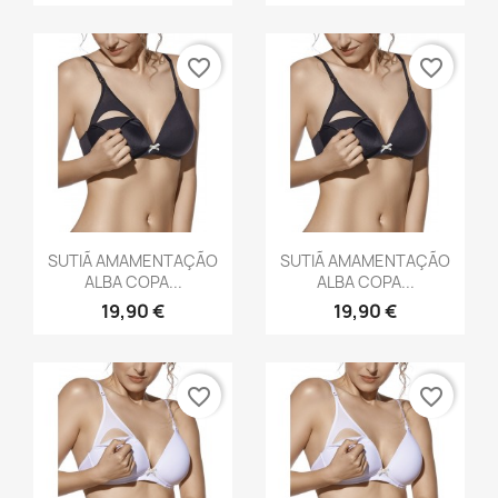
favorite_border
favorite_border
Vista rápida
Vista rápida


SUTIÃ AMAMENTAÇÃO
SUTIÃ AMAMENTAÇÃO
ALBA COPA...
ALBA COPA...
19,90 €
19,90 €
favorite_border
favorite_border