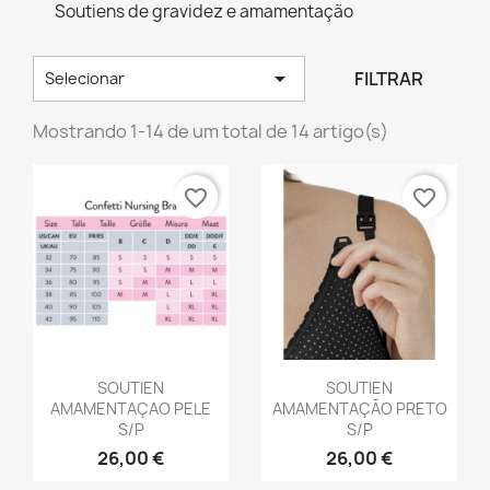
Soutiens de gravidez e amamentação

FILTRAR
Selecionar
Mostrando 1-14 de um total de 14 artigo(s)
favorite_border
favorite_border
Vista rápida
Vista rápida


SOUTIEN
SOUTIEN
AMAMENTAÇAO PELE
AMAMENTAÇÃO PRETO
S/P
S/P
26,00 €
26,00 €