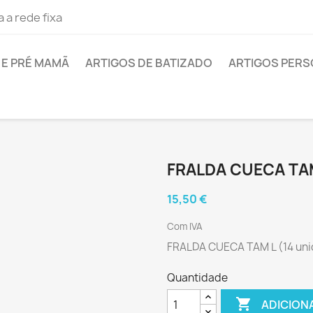
 a rede fixa
E PRÉ MAMÃ
ARTIGOS DE BATIZADO
ARTIGOS PER
FRALDA CUECA TAM 
15,50 €
Com IVA
FRALDA CUECA TAM L (14 uni
Quantidade

ADICION