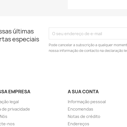
ssas últimas
rtas especiais
Pode cancelar a subscrição a qualquer momento.
nossa informação de contacto na declaração le
SSA EMPRESA
A SUA CONTA
ação legal
Informação pessoal
ca de privacidade
Encomendas
 Nós
Notas de crédito
cte-nos
Endereços