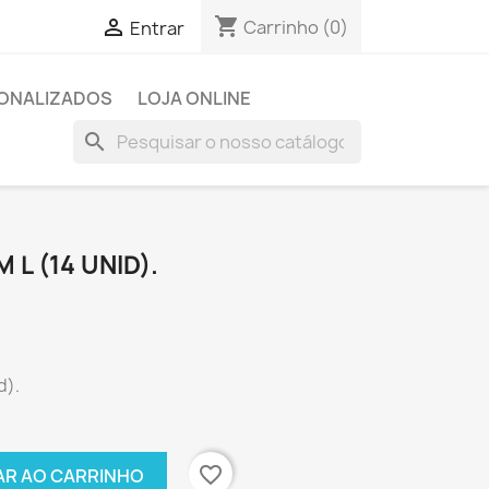
shopping_cart

Carrinho
(0)
Entrar
SONALIZADOS
LOJA ONLINE
search
L (14 UNID).
d).
favorite_border
AR AO CARRINHO