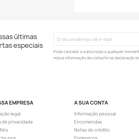
ssas últimas
rtas especiais
Pode cancelar a subscrição a qualquer momento.
nossa informação de contacto na declaração le
SSA EMPRESA
A SUA CONTA
ação legal
Informação pessoal
ca de privacidade
Encomendas
 Nós
Notas de crédito
cte-nos
Endereços