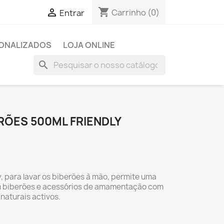
shopping_cart

Carrinho
(0)
Entrar
SONALIZADOS
LOJA ONLINE
search
RÕES 500ML FRIENDLY
, para lavar os biberões à mão, permite uma
em biberões e acessórios de amamentação com
naturais activos.