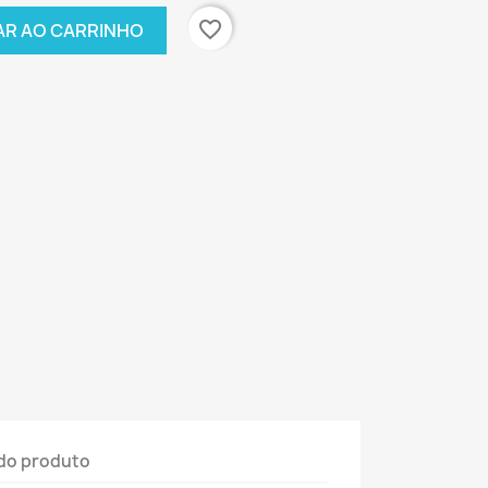
favorite_border
AR AO CARRINHO
do produto