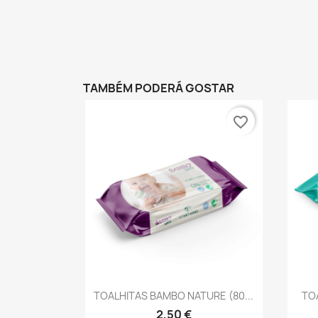
TAMBÉM PODERÁ GOSTAR
favorite_border
Vista rápida

TOALHITAS BAMBO NATURE (80...
TOA
2,50 €