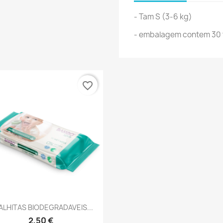
- Tam S (3-6 kg)
- embalagem contem 30 
favorite_border
Vista rápida

LHITAS BIODEGRADAVEIS...
2,50 €