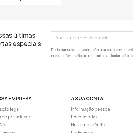
ssas últimas
rtas especiais
Pode cancelar a subscrição a qualquer momento.
nossa informação de contacto na declaração le
SSA EMPRESA
A SUA CONTA
ação legal
Informação pessoal
ca de privacidade
Encomendas
 Nós
Notas de crédito
cte-nos
Endereços