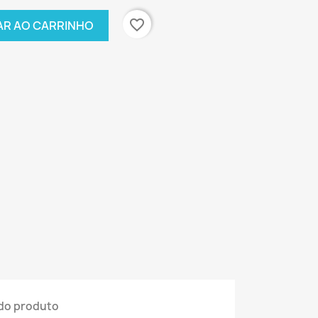
favorite_border
AR AO CARRINHO
do produto