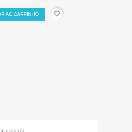
favorite_border
AR AO CARRINHO
do produto