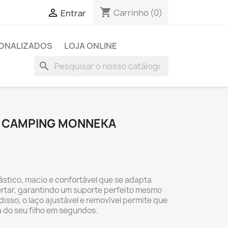
shopping_cart

Carrinho
(0)
Entrar
SONALIZADOS
LOJA ONLINE
search
O CAMPING MONNEKA
lástico, macio e confortável que se adapta
rtar, garantindo um suporte perfeito mesmo
isso, o laço ajustável e removível permite que
 do seu filho em segundos.