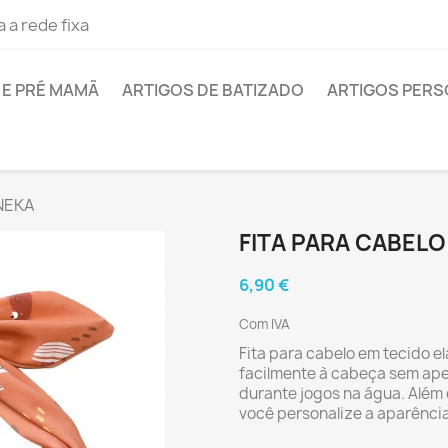
 a rede fixa
E PRÉ MAMÃ
ARTIGOS DE BATIZADO
ARTIGOS PER
NEKA
FITA PARA CABEL
6,90 €
Com IVA
Fita para cabelo em tecido e
facilmente à cabeça sem ape
durante jogos na água. Além d
você personalize a aparência