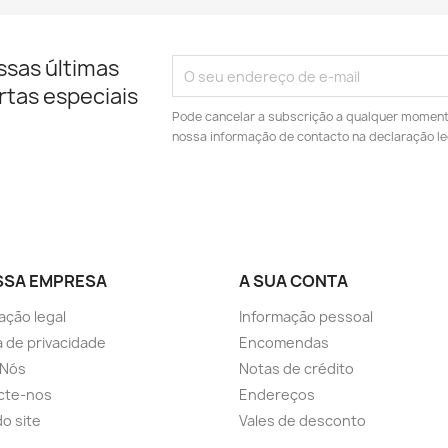
ssas últimas
rtas especiais
Pode cancelar a subscrição a qualquer momento.
nossa informação de contacto na declaração le
SSA EMPRESA
A SUA CONTA
ação legal
Informação pessoal
ca de privacidade
Encomendas
 Nós
Notas de crédito
cte-nos
Endereços
o site
Vales de desconto