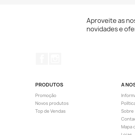
Aproveite as no
novidades e ofe
Facebook
Instagram
PRODUTOS
A NO
Promoção
Inform
Novos produtos
Políti
Top de Vendas
Sobre
Conta
Mapa d
Lojas