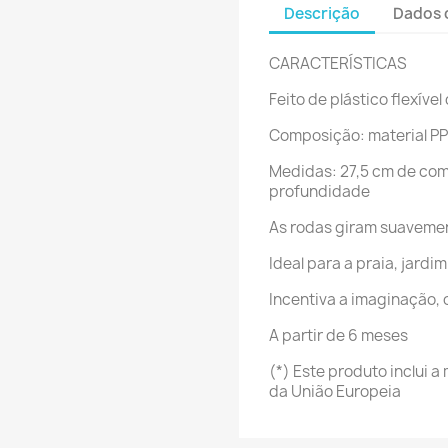
Descrição
Dados 
CARACTERÍSTICAS
Feito de plástico flexível
Composição: material PP
Medidas: 27,5 cm de comp
profundidade
As rodas giram suaveme
Ideal para a praia, jardim
Incentiva a imaginação, o
A partir de 6 meses
(*) Este produto inclui 
da União Europeia