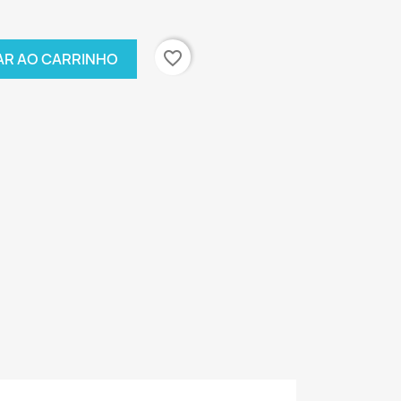
favorite_border
AR AO CARRINHO