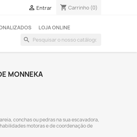
shopping_cart

Carrinho
(0)
Entrar
SONALIZADOS
LOJA ONLINE
search
DE MONNEKA
areia, conchas ou pedras na sua escavadora,
habilidades motoras e de coordenação de