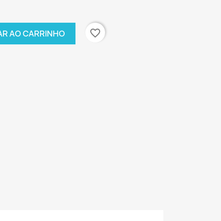
favorite_border
AR AO CARRINHO