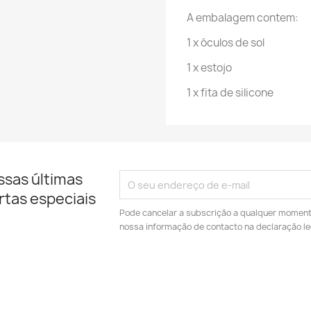
A embalagem contem:
1 x óculos de sol
1 x estojo
1 x fita de silicone
ssas últimas
rtas especiais
Pode cancelar a subscrição a qualquer momento.
nossa informação de contacto na declaração le