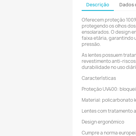
Descrição
Dados 
Oferecem proteção 100% 
protegendo os olhos do
ensolarados. O design 
faixa etária, garantindo 
pressão.
As lentes possuem tratame
revestimento anti-riscos
durabilidade no uso diári
Características
Proteção UV400: bloquei
Material: policarbonato 
Lentes com tratamento an
Design ergonómico
Cumpre a norma europeia