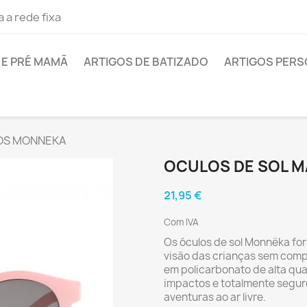
 a rede fixa
E PRÉ MAMÃ
ARTIGOS DE BATIZADO
ARTIGOS PER
NOS MONNEKA
OCULOS DE SOL M
21,95 €
Com IVA
Os óculos de sol Monnëka fo
visão das crianças sem comp
em policarbonato de alta qual
impactos e totalmente seguro
aventuras ao ar livre.