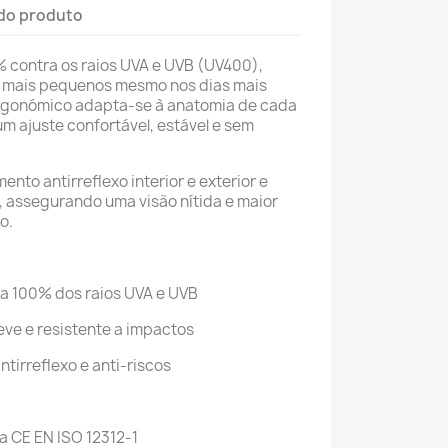
do produto
contra os raios UVA e UVB (UV400),
s mais pequenos mesmo nos dias mais
ergonómico adapta-se à anatomia de cada
um ajuste confortável, estável e sem
nto antirreflexo interior e exterior e
, assegurando uma visão nítida e maior
o.
a 100% dos raios UVA e UVB
leve e resistente a impactos
tirreflexo e anti-riscos
 CE EN ISO 12312-1